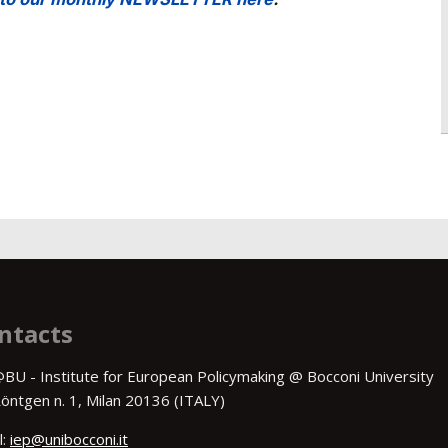
ntacts
BU - Institute for European Policymaking @ Bocconi University
Röntgen n. 1, Milan 20136 (ITALY)
l:
iep@unibocconi.it