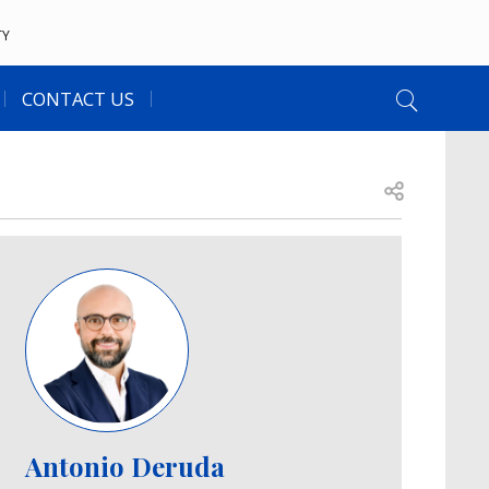
TY
CONTACT US
Open share
Image
Antonio Deruda