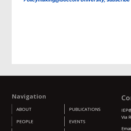
Navigation
Co
ABOUT
PUBLICATIONS
IEP@
Via 
PEOPLE
EVENTS
Emai